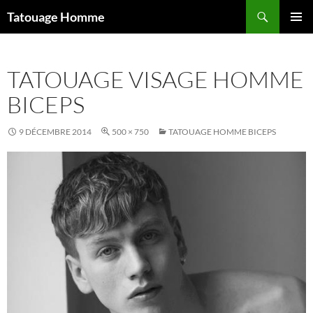
Aller
Recherche
Tatouage Homme
au
MENU
contenu
PRINCI
TATOUAGE VISAGE HOMME
BICEPS
9 DÉCEMBRE 2014
500 × 750
TATOUAGE HOMME BICEPS