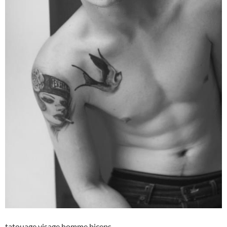
tatouage visage homme biceps