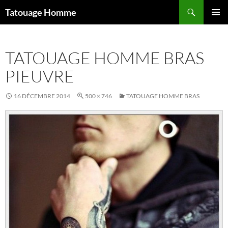
Aller
Recherche
Tatouage Homme
au
MENU
contenu
PRINCI
TATOUAGE HOMME BRAS
PIEUVRE
16 DÉCEMBRE 2014
500 × 746
TATOUAGE HOMME BRAS