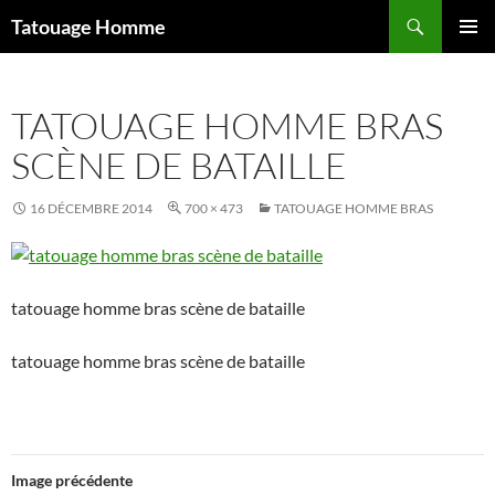
Aller
Recherche
Tatouage Homme
au
MENU
contenu
PRINCI
TATOUAGE HOMME BRAS
SCÈNE DE BATAILLE
16 DÉCEMBRE 2014
700 × 473
TATOUAGE HOMME BRAS
tatouage homme bras scène de bataille
tatouage homme bras scène de bataille
Image précédente