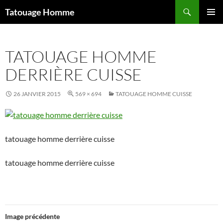
Aller
Recherche
Tatouage Homme
au
MENU
contenu
PRINCI
TATOUAGE HOMME
DERRIÈRE CUISSE
26 JANVIER 2015
569 × 694
TATOUAGE HOMME CUISSE
tatouage homme derrière cuisse
tatouage homme derrière cuisse
Image précédente